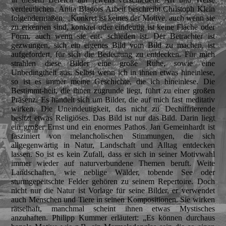
verdeutlichen. Anita Blagois Arbeit beschreibt Christoph Klein
folgendermaßen: „Konkret ist keines der Motive, auch wenn sie
zu erkennen sind, konkret oder eindeutig ist keine Fläche oder
Form, auch wenn sie ent- schieden ist. Der Betrachter ist
gezwungen, sich ein eigenes Bild vom Bild zu machen, ist
aufgefordert, für sich die Bedeutung zu entdecken. Für mich
strahlen diese Bilder eine große Ruhe, sowie eine
Unbedingtheit aus. Selbst wenn ich in ihnen etwas hineinlese,
so ist es immer meine Geschichte, die ich hineinlese. Die
Bestimmt-heit, die ihnen zugrunde liegt, führt zu einer großen
Präsenz. Es handelt sich um Bilder, die auf mich fast meditativ
wirken. Die Uneindeutigkeit, das nicht zu Dechiffrierende
besitzt etwas Religiöses. Das Bild ist nur das Bild. Darin liegt
ein großer Ernst und ein enormes Pathos. Jan Gemeinhardt ist
fasziniert von melancholischen Stimmungen, die sich
allgegenwärtig in Natur, Landschaft und Alltag entdecken
lassen. So ist es kein Zufall, dass er sich in seiner Motivwahl
immer wieder auf naturverbundene Themen beruft. Weite
Landschaften, wie neblige Wälder, tobende See oder
sturmgepeitschte Felder gehören zu seinem Repertoire. Doch
nicht nur die Natur ist Vorlage für seine Bilder, er verwendet
auch Menschen und Tiere in seinen Kompositionen. Sie wirken
rätselhaft, manchmal scheint ihnen etwas Mystisches
anzuhaften. Philipp Kummer erläutert: „Es können durchaus