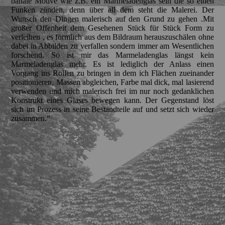
banale Motive wie z.B. ein Marmeladenglas sein die so einen
Funken zünden, denn über all dem steht die Malerei. Der
Wunsch den Dingen malerisch auf den Grund zu gehen .Mit
großer Offenheit dem Gesehenen Stück für Stück Form zu
verleihen , es förmlich aus dem Bildraum herauszuschälen ohne
dabei in Abbilden zu verfallen sondern immer am Wesentlichen
forschend. So ist mir das Marmeladenglas längst kein
Marmeladenglas mehr. Es ist lediglich der Anlass einen
Vorgang ins Rollen zu bringen in dem ich Flächen zueinander
positionieren, Massen abgleichen, Farbe mal dick, mal lasierend
verwenden und mich malerisch frei im nur noch gedanklichen
Konstrukt eines Glases bewegen kann. Der Gegenstand löst
sich im Prozess in seine Bestandteile auf und setzt sich wieder
zusammen.“