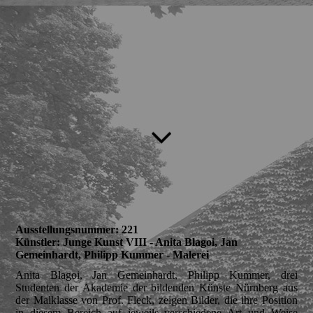
Ausstellungsnummer: 221
Künstler: Junge Kunst VIII - Anita Blagoi, Jan
Gemeinhardt, Philipp Kummer - Malerei
Anita Blagoi, Jan Gemeinhardt, Philipp Kummer, drei
Studenten der Akademie der bildenden Künste Nürnberg aus
der Malklasse von Prof. Fleck, zeigen Bilder, die ihre Position
in diesem Bereich auf jeweils verschiedene Art und Weise